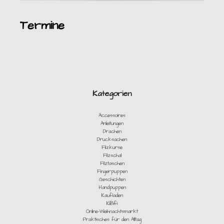
Termine
Kategorien
Accessoires
Anleitungen
Drachen
Drucksachen
Filzkurse
Filzschal
Filztaschen
Fingerpuppen
Geschichten
Handpuppen
Kaufladen
KiBifi
Online-Weihnachtsmarkt
Praktisches für den Alltag